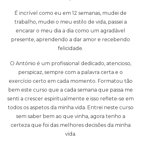
plena.
ex
Começou a chover e eu simplesmente corri a
apreciar o momento presente, o toque da água
da chuva, o cheiro, os sons e as luzes noturnas ao
do
meu redor.
O 
e 
É tão reconfortante sentirmo-nos vivos.
o,
s
Muito grata pelo que aprendi na formação e que
ão
vo
me trouxe mais momentos como este que
 me
descrevi."
 em
co
rso
a
Carolina Araújo
Curso prático - INCTA
ha